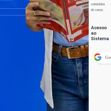
conteúdos
do curso.
Acesso
ao
Sistema
Go